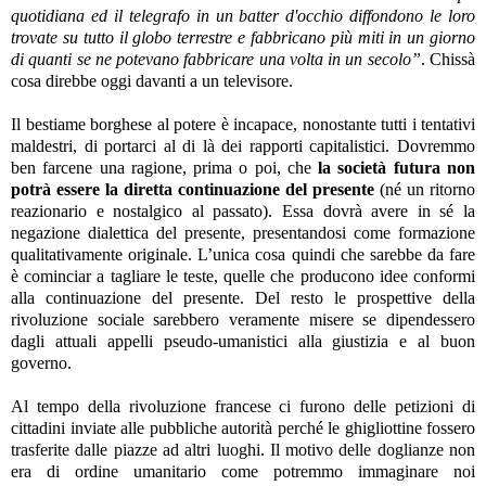
quotidiana ed il telegrafo in un batter d'occhio diffondono le loro
trovate su tutto il globo terrestre e fabbricano più miti in un giorno
di quanti se ne potevano fabbricare una volta in un secolo”
. Chissà
cosa direbbe oggi davanti a un televisore.
Il bestiame borghese al potere è incapace, nonostante tutti i tentativi
maldestri, di portarci al di là dei rapporti capitalistici. Dovremmo
ben farcene una ragione, prima o poi, che
la società futura non
potrà essere la diretta continuazione del presente
(né un ritorno
reazionario e nostalgico al passato). Essa dovrà avere in sé la
negazione dialettica del presente, presentandosi come formazione
qualitativamente originale. L’unica cosa quindi che sarebbe da fare
è cominciar a tagliare le teste, quelle che producono idee conformi
alla continuazione del presente. Del resto le prospettive della
rivoluzione sociale sarebbero veramente misere se dipendessero
dagli attuali appelli pseudo-umanistici alla giustizia e al buon
governo.
Al tempo della rivoluzione francese ci furono delle petizioni di
cittadini inviate alle pubbliche autorità perché le ghigliottine fossero
trasferite dalle piazze ad altri luoghi. Il motivo delle doglianze non
era di ordine umanitario come potremmo immaginare noi