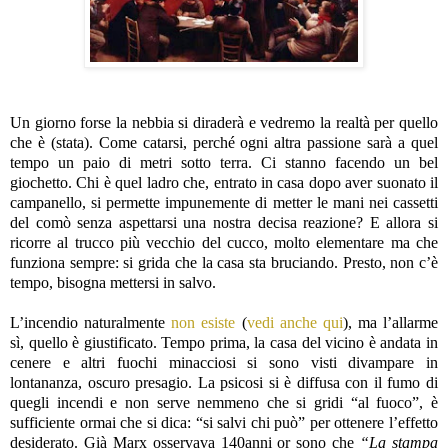
Un giorno forse la nebbia si diraderà e vedremo la realtà per quello
che è (stata). Come catarsi, perché ogni altra passione sarà a quel
tempo un paio di metri sotto terra. Ci stanno facendo un bel
giochetto. Chi è quel ladro che, entrato in casa dopo aver suonato il
campanello, si permette impunemente di metter le mani nei cassetti
del comò senza aspettarsi una nostra decisa reazione? E allora si
ricorre al trucco più vecchio del cucco, molto elementare ma che
funziona sempre: si grida che la casa sta bruciando. Presto, non c’è
tempo, bisogna mettersi in salvo.
L’incendio naturalmente
non esiste
(
vedi anche qui
), ma l’allarme
sì, quello è giustificato. Tempo prima, la casa del vicino è andata in
cenere e altri fuochi minacciosi si sono visti divampare in
lontananza, oscuro presagio. La psicosi si è diffusa con il fumo di
quegli incendi e non serve nemmeno che si gridi “al fuoco”, è
sufficiente ormai che si dica: “si salvi chi può” per ottenere l’effetto
desiderato. Già Marx osservava 140anni or sono che
“La stampa